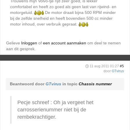
Trouwens mijn Volvo-tje rijd zeer goed, is lekker
comfortabel en heeft zo goed als geen last van rijwind- en
motorgeluid.
De motor draait bijna 500 RPM minder
bij de zelfde snelheid en heeft bovendien 500 cc minder
motor inhoud, over verbruik gepraat.
Gelieve
Inloggen
of
een account aanmaken
om deel te nemen
aan dit gesprek.
11 aug 2011 01:27
#5
door
GTvirus
Beantwoord door
GTvirus
in topic
Chassis nummer
Pecje schreef : Oh ja vergeet het
carrosserienummer niet bij de
rembekrachtiger.