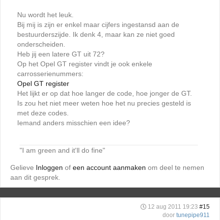
Nu wordt het leuk.
Bij mij is zijn er enkel maar cijfers ingestansd aan de
bestuurderszijde. Ik denk 4, maar kan ze niet goed
onderscheiden.
Heb jij een latere GT uit 72?
Op het Opel GT register vindt je ook enkele
carrosserienummers:
Opel GT register
Het lijkt er op dat hoe langer de code, hoe jonger de GT.
Is zou het niet meer weten hoe het nu precies gesteld is
met deze codes.
Iemand anders misschien een idee?
"I am green and it'll do fine"
Gelieve
Inloggen
of
een account aanmaken
om deel te nemen
aan dit gesprek.
12 aug 2011 19:23
#15
door
tunepipe911