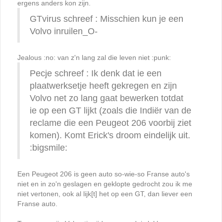
ergens anders kon zijn.
GTvirus schreef : Misschien kun je een
Volvo inruilen_O-
Jealous :no: van z'n lang zal die leven niet :punk:
Pecje schreef : Ik denk dat ie een
plaatwerksetje heeft gekregen en zijn
Volvo net zo lang gaat bewerken totdat
ie op een GT lijkt (zoals die Indiër van de
reclame die een Peugeot 206 voorbij ziet
komen). Komt Erick's droom eindelijk uit.
:bigsmile:
Een Peugeot 206 is geen auto so-wie-so Franse auto's
niet en in zo'n geslagen en geklopte gedrocht zou ik me
niet vertonen, ook al lijk[t] het op een GT, dan liever een
Franse auto.