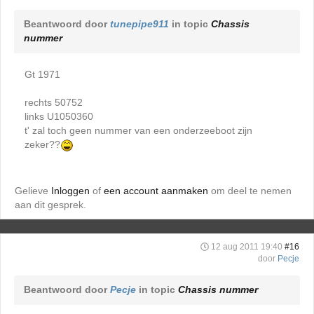
Beantwoord door
tunepipe911
in topic
Chassis
nummer
Gt 1971
rechts 50752
links U1050360
t' zal toch geen nummer van een onderzeeboot zijn
zeker??
Gelieve
Inloggen
of
een account aanmaken
om deel te nemen
aan dit gesprek.
12 aug 2011 19:40
#16
door
Pecje
Beantwoord door
Pecje
in topic
Chassis nummer