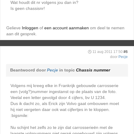
Wat houdt dit nr volgens jou dan in?
Is geen chassisnr!
Gelieve
Inloggen
of
een account aanmaken
om deel te nemen
aan dit gesprek.
11 aug 2011 17:50
#6
door
Pecje
Beantwoord door
Pecje
in topic
Chassis nummer
Volgens mij kreeg elke in Frankrijk gebouwde carrosserie
een (volg?)nummer ingestanst op de plaats van de foto.
Veelal een letter gevolgd door 4 cijfers, bv U 1234.
Dus ik dacht zo, als Erick zijn Volvo gaat ombouwen moet
hij niet vergeten daar ook wat cijfertjes in te kloppen.
:bigsmile:
Nu schijnt het zelfs zo te zijn dat carrosserieën met de
laagste volgnummers niet persé opgebouwd zijn volgens