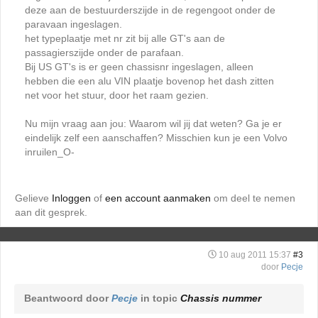
deze aan de bestuurderszijde in de regengoot onder de
paravaan ingeslagen.
het typeplaatje met nr zit bij alle GT's aan de
passagierszijde onder de parafaan.
Bij US GT's is er geen chassisnr ingeslagen, alleen
hebben die een alu VIN plaatje bovenop het dash zitten
net voor het stuur, door het raam gezien.
Nu mijn vraag aan jou: Waarom wil jij dat weten? Ga je er
eindelijk zelf een aanschaffen? Misschien kun je een Volvo
inruilen_O-
Gelieve
Inloggen
of
een account aanmaken
om deel te nemen
aan dit gesprek.
10 aug 2011 15:37
#3
door
Pecje
Beantwoord door
Pecje
in topic
Chassis nummer