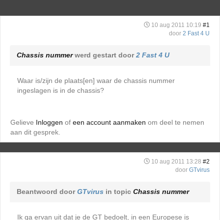
10 aug 2011 10:19
#1
door
2 Fast 4 U
Chassis nummer
werd gestart door
2 Fast 4 U
Waar is/zijn de plaats[en] waar de chassis nummer
ingeslagen is in de chassis?
Gelieve
Inloggen
of
een account aanmaken
om deel te nemen
aan dit gesprek.
10 aug 2011 13:28
#2
door
GTvirus
Beantwoord door
GTvirus
in topic
Chassis nummer
Ik ga ervan uit dat je de GT bedoelt, in een Europese is