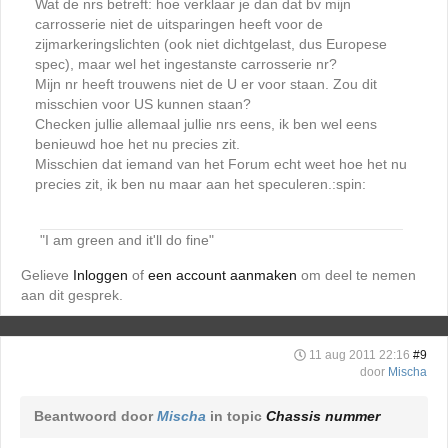
Wat de nrs betreft: hoe verklaar je dan dat bv mijn
carrosserie niet de uitsparingen heeft voor de
zijmarkeringslichten (ook niet dichtgelast, dus Europese
spec), maar wel het ingestanste carrosserie nr?
Mijn nr heeft trouwens niet de U er voor staan. Zou dit
misschien voor US kunnen staan?
Checken jullie allemaal jullie nrs eens, ik ben wel eens
benieuwd hoe het nu precies zit.
Misschien dat iemand van het Forum echt weet hoe het nu
precies zit, ik ben nu maar aan het speculeren.:spin:
"I am green and it'll do fine"
Gelieve
Inloggen
of
een account aanmaken
om deel te nemen
aan dit gesprek.
11 aug 2011 22:16
#9
door
Mischa
Beantwoord door
Mischa
in topic
Chassis nummer