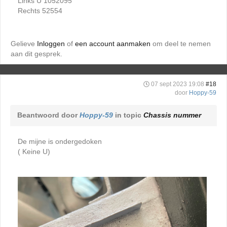
Links U 1052095
Rechts 52554
Gelieve
Inloggen
of
een account aanmaken
om deel te nemen
aan dit gesprek.
07 sept 2023 19:08
#18
door
Hoppy-59
Beantwoord door
Hoppy-59
in topic
Chassis nummer
De mijne is ondergedoken
( Keine U)