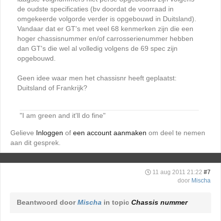
de oudste specificaties (bv doordat de voorraad in
omgekeerde volgorde verder is opgebouwd in Duitsland).
Vandaar dat er GT's met veel 68 kenmerken zijn die een
hoger chassisnummer en/of carrosserienummer hebben
dan GT's die wel al volledig volgens de 69 spec zijn
opgebouwd.
Geen idee waar men het chassisnr heeft geplaatst:
Duitsland of Frankrijk?
"I am green and it'll do fine"
Gelieve
Inloggen
of
een account aanmaken
om deel te nemen
aan dit gesprek.
11 aug 2011 21:22
#7
door
Mischa
Beantwoord door
Mischa
in topic
Chassis nummer