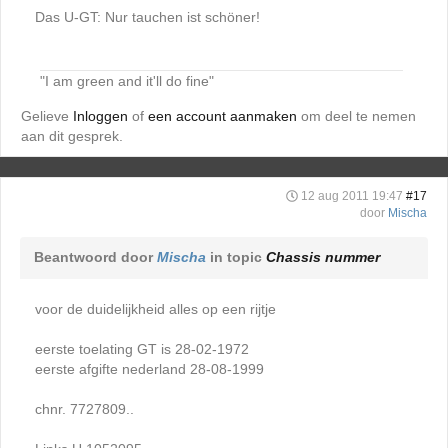
Das U-GT: Nur tauchen ist schöner!
"I am green and it'll do fine"
Gelieve
Inloggen
of
een account aanmaken
om deel te nemen
aan dit gesprek.
12 aug 2011 19:47
#17
door
Mischa
Beantwoord door
Mischa
in topic
Chassis nummer
voor de duidelijkheid alles op een rijtje
eerste toelating GT is 28-02-1972
eerste afgifte nederland 28-08-1999
chnr. 7727809..