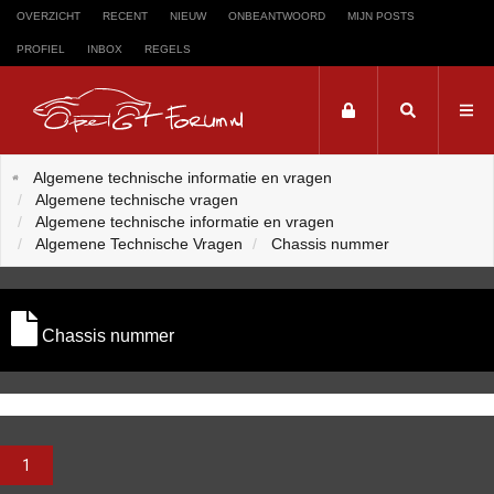
OVERZICHT
RECENT
NIEUW
ONBEANTWOORD
MIJN POSTS
PROFIEL
INBOX
REGELS
Trefwoord
Algemene technische informatie en vragen
Algemene technische vragen
Zoeken op trefwoord:
Algemene technische informatie en vragen
Algemene Technische Vragen
Chassis nummer
Chassis nummer
1