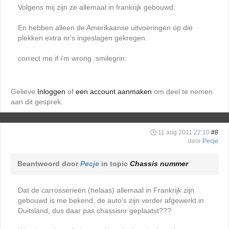
Volgens mij zijn ze allemaal in frankrijk gebouwd.
En hebben alleen de Amerikaanse uitvoeringen op die
plekken extra nr's ingeslagen gekregen.
correct me if i'm wrong :smilegrin:
Gelieve
Inloggen
of
een account aanmaken
om deel te nemen
aan dit gesprek.
11 aug 2011 22:10
#8
door
Pecje
Beantwoord door
Pecje
in topic
Chassis nummer
Dat de carrosserieën (helaas) allemaal in Frankrijk zijn
gebouwd is me bekend, de auto's zijn verder afgewerkt in
Duitsland, dus daar pas chassisnr geplaatst???