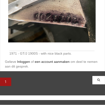
1971 - GT/J 1900S - with nice black parts.
Gelieve
Inloggen
of
een account aanmaken
om deel te nemen
aan dit gesprek.
1