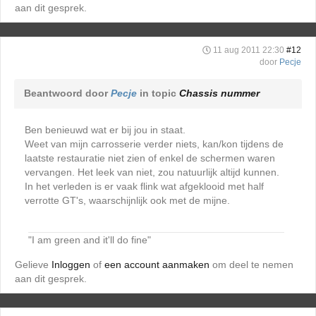
aan dit gesprek.
11 aug 2011 22:30
#12
door
Pecje
Beantwoord door
Pecje
in topic
Chassis nummer
Ben benieuwd wat er bij jou in staat.
Weet van mijn carrosserie verder niets, kan/kon tijdens de
laatste restauratie niet zien of enkel de schermen waren
vervangen. Het leek van niet, zou natuurlijk altijd kunnen.
In het verleden is er vaak flink wat afgeklooid met half
verrotte GT's, waarschijnlijk ook met de mijne.
"I am green and it'll do fine"
Gelieve
Inloggen
of
een account aanmaken
om deel te nemen
aan dit gesprek.