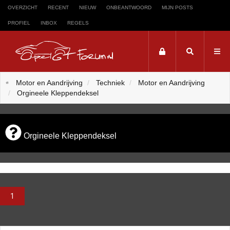
OVERZICHT
RECENT
NIEUW
ONBEANTWOORD
MIJN POSTS
PROFIEL
INBOX
REGELS
Trefwoord
Motor en Aandrijving
Techniek
Motor en Aandrijving
Orgineele Kleppendeksel
Zoeken op trefwoord:
Orgineele Kleppendeksel
1