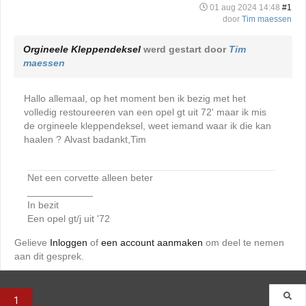
01 aug 2024 14:48
#1
door
Tim maessen
Orgineele Kleppendeksel
werd gestart door
Tim
maessen
Hallo allemaal, op het moment ben ik bezig met het
volledig restoureeren van een opel gt uit 72' maar ik mis
de orgineele kleppendeksel, weet iemand waar ik die kan
haalen ? Alvast badankt,Tim
Net een corvette alleen beter
____________
In bezit
Een opel gt/j uit '72
Gelieve
Inloggen
of
een account aanmaken
om deel te nemen
aan dit gesprek.
1