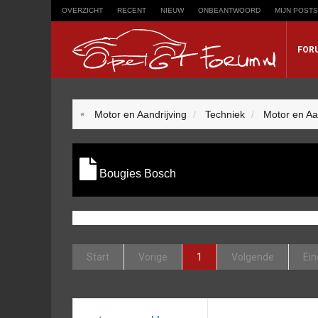
OVERZICHT
RECENT
NIEUW
ONBEANTWOORD
MIJN POSTS
FOR
Trefwoord
Motor en Aandrijving
Techniek
Motor en Aa
Zoeken op trefwoord:
Bougies Bosch
Start
Vorige
1
Volgende
Ein