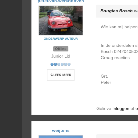
peter.van.werkhooven
Bougies Bosch
we
Wie kan mij helpe
ONDERWERP AUTEUR
In de onderdelen sh
Offline
Bosch 0242040502 Bo
Junior Lid
Graag reacties.
LEES MEER
Grt,
Peter
Gelieve
Inloggen
of
e
weijtens