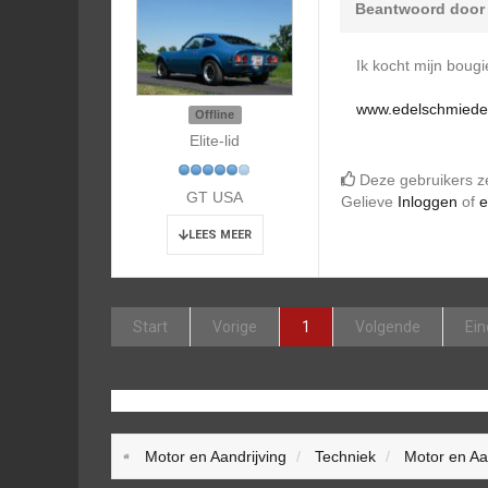
Beantwoord doo
Ik kocht mijn boug
www.edelschmiede.
Offline
Elite-lid
Deze gebruikers 
GT USA
Gelieve
Inloggen
of
e
LEES MEER
Start
Vorige
1
Volgende
Ein
Motor en Aandrijving
Techniek
Motor en Aa