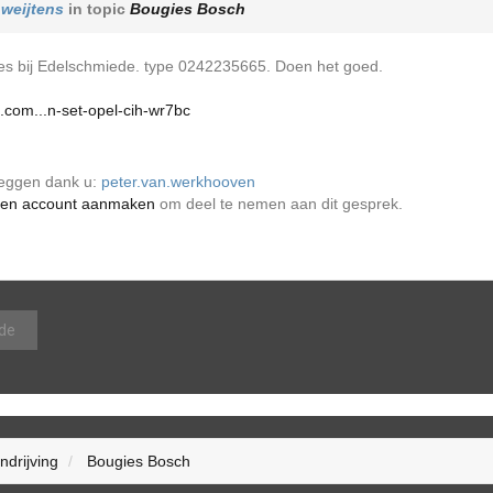
r
weijtens
in topic
Bougies Bosch
ies bij Edelschmiede. type 0242235665. Doen het goed.
com...n-set-opel-cih-wr7bc
zeggen dank u:
peter.van.werkhooven
en account aanmaken
om deel te nemen aan dit gesprek.
de
ndrijving
Bougies Bosch