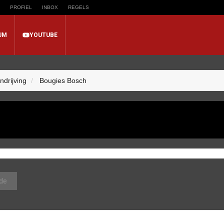
PROFIEL
INBOX
REGELS
UM
YOUTUBE
ndrijving
Bougies Bosch
de