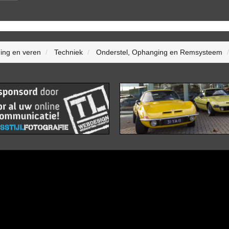
ing en veren
Techniek
Onderstel, Ophanging en Remsysteem