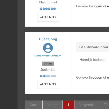
Platinum-lid
Gelieve
Inloggen
of
e
LEES MEER
Gijsdejong
Beantwoord doo
ONDERWERP AUTEUR
Hartelijk bedankt.
Offline
Junior Lid
Gelieve
Inloggen
of
e
LEES MEER
Start
Vorige
1
Volgende
Ein