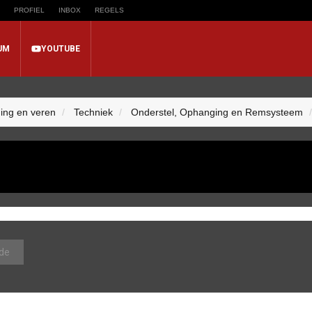
PROFIEL
INBOX
REGELS
UM
YOUTUBE
ing en veren
Techniek
Onderstel, Ophanging en Remsysteem
de