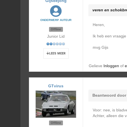
Gijsdejong
veren en schokbr
ONDERWERP AUTEUR
Heren,
Offline
Ik heb een vraagj
Junior Lid
mvg Gijs
LEES MEER
Gelieve
Inloggen
of
e
GTvirus
Beantwoord doo
Voor: nee, is bladv
Achter, alleen die v
Offline