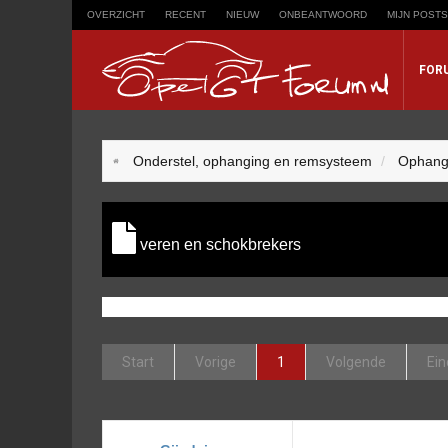
OVERZICHT
RECENT
NIEUW
ONBEANTWOORD
MIJN POSTS
FOR
Trefwoord
Onderstel, ophanging en remsysteem
Ophang
Zoeken op trefwoord:
veren en schokbrekers
Start
Vorige
1
Volgende
Ein