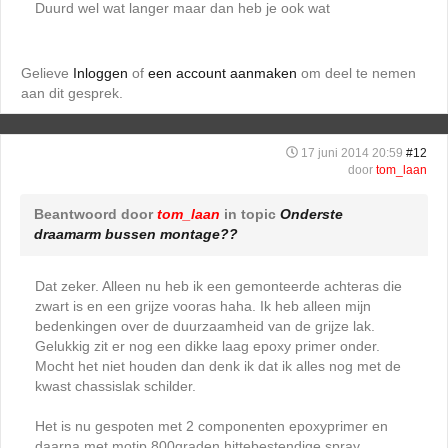
Duurd wel wat langer maar dan heb je ook wat
Gelieve
Inloggen
of
een account aanmaken
om deel te nemen
aan dit gesprek.
17 juni 2014 20:59
#12
door
tom_laan
Beantwoord door
tom_laan
in topic
Onderste
draamarm bussen montage??
Dat zeker. Alleen nu heb ik een gemonteerde achteras die
zwart is en een grijze vooras haha. Ik heb alleen mijn
bedenkingen over de duurzaamheid van de grijze lak.
Gelukkig zit er nog een dikke laag epoxy primer onder.
Mocht het niet houden dan denk ik dat ik alles nog met de
kwast chassislak schilder.
Het is nu gespoten met 2 componenten epoxyprimer en
daarna met motip 800graden hittebestendige spray.