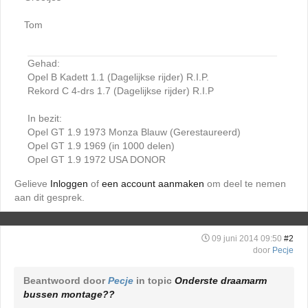
Tom
Gehad:
Opel B Kadett 1.1 (Dagelijkse rijder) R.I.P.
Rekord C 4-drs 1.7 (Dagelijkse rijder) R.I.P
In bezit:
Opel GT 1.9 1973 Monza Blauw (Gerestaureerd)
Opel GT 1.9 1969 (in 1000 delen)
Opel GT 1.9 1972 USA DONOR
Gelieve
Inloggen
of
een account aanmaken
om deel te nemen
aan dit gesprek.
09 juni 2014 09:50
#2
door
Pecje
Beantwoord door
Pecje
in topic
Onderste draamarm
bussen montage??