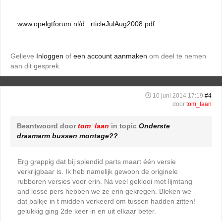
www.opelgtforum.nl/d...rticleJulAug2008.pdf
Gelieve
Inloggen
of
een account aanmaken
om deel te nemen
aan dit gesprek.
10 juni 2014 17:19
#4
door
tom_laan
Beantwoord door
tom_laan
in topic
Onderste
draamarm bussen montage??
Erg grappig dat bij splendid parts maart één versie
verkrijgbaar is. Ik heb namelijk gewoon de originele
rubberen versies voor erin. Na veel geklooi met lijmtang
and losse pers hebben we ze erin gekregen. Bleken we
dat balkje in t midden verkeerd om tussen hadden zitten!
gelukkig ging 2de keer in en uit elkaar beter.