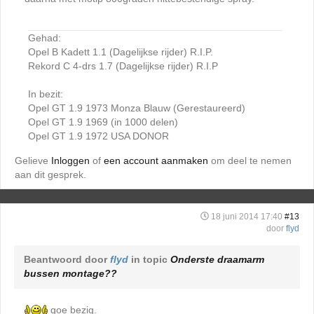
Gehad:
Opel B Kadett 1.1 (Dagelijkse rijder) R.I.P.
Rekord C 4-drs 1.7 (Dagelijkse rijder) R.I.P
In bezit:
Opel GT 1.9 1973 Monza Blauw (Gerestaureerd)
Opel GT 1.9 1969 (in 1000 delen)
Opel GT 1.9 1972 USA DONOR
Gelieve
Inloggen
of
een account aanmaken
om deel te nemen
aan dit gesprek.
18 juni 2014 17:40
#13
door
flyd
Beantwoord door
flyd
in topic
Onderste draamarm
bussen montage??
goe bezig.