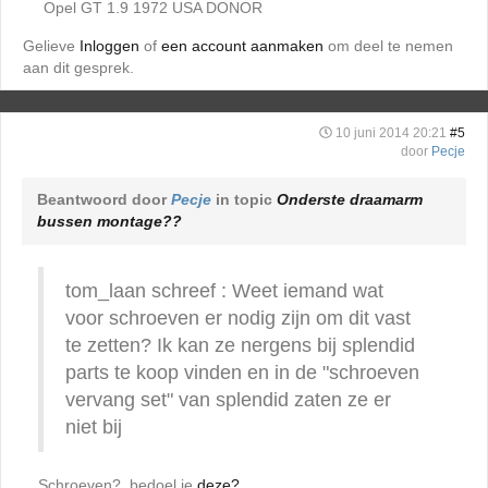
Opel GT 1.9 1972 USA DONOR
Gelieve
Inloggen
of
een account aanmaken
om deel te nemen
aan dit gesprek.
10 juni 2014 20:21
#5
door
Pecje
Beantwoord door
Pecje
in topic
Onderste draamarm
bussen montage??
tom_laan schreef : Weet iemand wat
voor schroeven er nodig zijn om dit vast
te zetten? Ik kan ze nergens bij splendid
parts te koop vinden en in de "schroeven
vervang set" van splendid zaten ze er
niet bij
Schroeven?, bedoel je
deze?