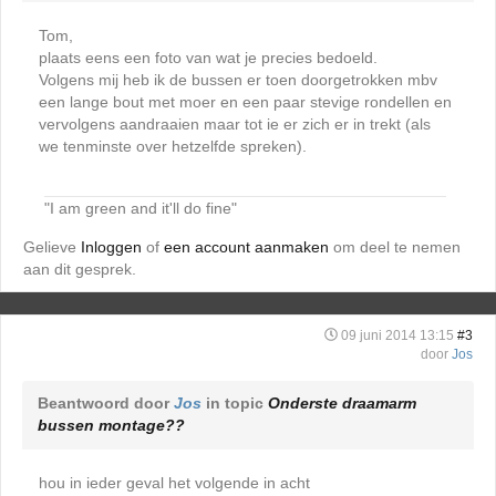
Tom,
plaats eens een foto van wat je precies bedoeld.
Volgens mij heb ik de bussen er toen doorgetrokken mbv
een lange bout met moer en een paar stevige rondellen en
vervolgens aandraaien maar tot ie er zich er in trekt (als
we tenminste over hetzelfde spreken).
"I am green and it'll do fine"
Gelieve
Inloggen
of
een account aanmaken
om deel te nemen
aan dit gesprek.
09 juni 2014 13:15
#3
door
Jos
Beantwoord door
Jos
in topic
Onderste draamarm
bussen montage??
hou in ieder geval het volgende in acht