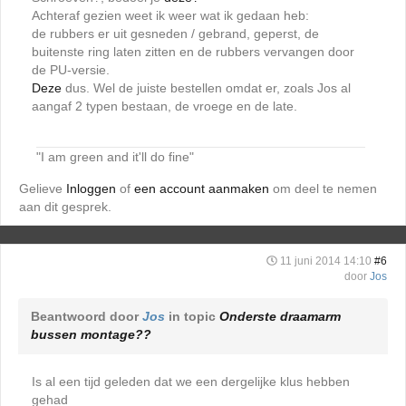
Achteraf gezien weet ik weer wat ik gedaan heb:
de rubbers er uit gesneden / gebrand, geperst, de
buitenste ring laten zitten en de rubbers vervangen door
de PU-versie.
Deze
dus. Wel de juiste bestellen omdat er, zoals Jos al
aangaf 2 typen bestaan, de vroege en de late.
"I am green and it'll do fine"
Gelieve
Inloggen
of
een account aanmaken
om deel te nemen
aan dit gesprek.
11 juni 2014 14:10
#6
door
Jos
Beantwoord door
Jos
in topic
Onderste draamarm
bussen montage??
Is al een tijd geleden dat we een dergelijke klus hebben
gehad