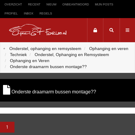
OVERZICHT
RECENT
NIEUW
ONBEANTWOORD
MIJN POSTS
PROFIEL
INBOX
REGELS
Trefwoord
Onderstel, ophanging en remsysteem
Ophanging en veren
Techniek
Onderstel, Ophanging en Remsysteem
Zoeken op trefwoord:
Ophanging en Veren
Onderste draamarm bussen montage??
Onderste draamarm bussen montage??
1