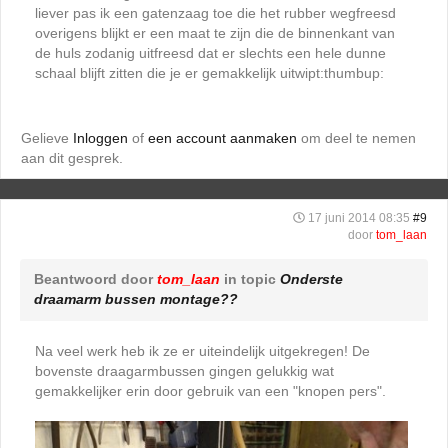
liever pas ik een gatenzaag toe die het rubber wegfreesd
overigens blijkt er een maat te zijn die de binnenkant van
de huls zodanig uitfreesd dat er slechts een hele dunne
schaal blijft zitten die je er gemakkelijk uitwipt:thumbup:
Gelieve
Inloggen
of
een account aanmaken
om deel te nemen
aan dit gesprek.
17 juni 2014 08:35
#9
door
tom_laan
Beantwoord door
tom_laan
in topic
Onderste
draamarm bussen montage??
Na veel werk heb ik ze er uiteindelijk uitgekregen! De
bovenste draagarmbussen gingen gelukkig wat
gemakkelijker erin door gebruik van een "knopen pers".