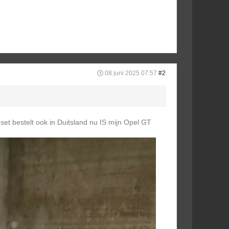
08 juni 2025 07:57
#2
et bestelt ook in Duitsland nu IS mijn Opel GT