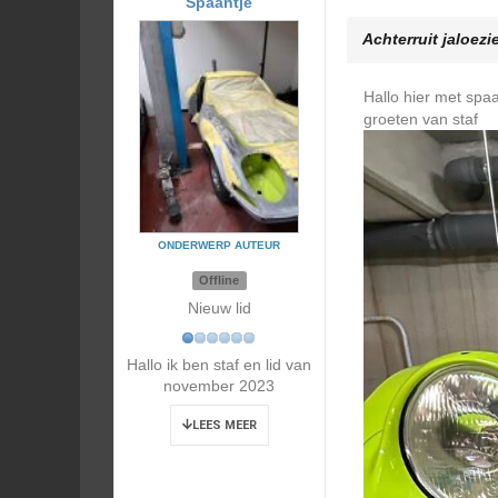
Spaantje
Achterruit jaloez
Hallo hier met spaa
groeten van staf
ONDERWERP AUTEUR
Offline
Nieuw lid
Hallo ik ben staf en lid van
november 2023
LEES MEER