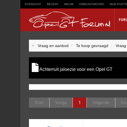
OVERZICHT
RECENT
NIEUW
ONBEANTWOORD
MIJN POSTS
FOR
Trefwoord
Vraag en aanbod
Te koop gevraagd
Vraag
Zoeken op trefwoord:
Achterruit jaloezie voor een Opel GT
Start
Vorige
1
Volgende
Ein