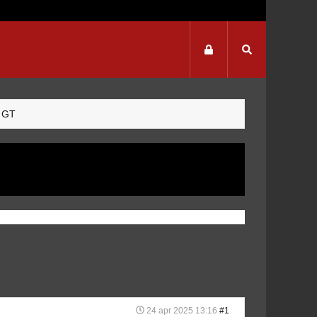
l GT
24 apr 2025 13:16
#1