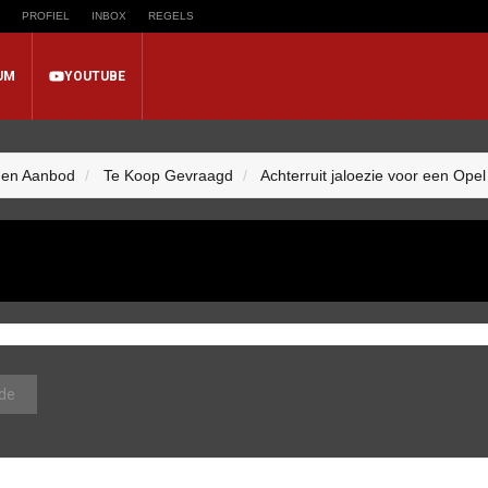
PROFIEL
INBOX
REGELS
UM
YOUTUBE
 en Aanbod
Te Koop Gevraagd
Achterruit jaloezie voor een Ope
de