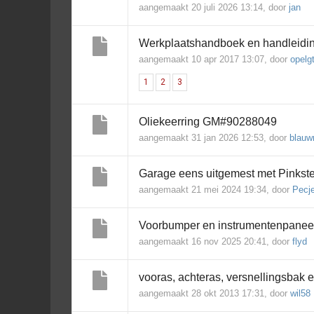
aangemaakt 20 juli 2026 13:14, door
jan
Werkplaatshandboek en handleidi
aangemaakt 10 apr 2017 13:07, door
opelg
1
2
3
Oliekeerring GM#90288049
aangemaakt 31 jan 2026 12:53, door
blauw
Garage eens uitgemest met Pinkst
aangemaakt 21 mei 2024 19:34, door
Pecj
Voorbumper en instrumentenpanee
aangemaakt 16 nov 2025 20:41, door
flyd
vooras, achteras, versnellingsbak 
aangemaakt 28 okt 2013 17:31, door
wil58