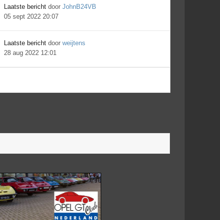
Laatste bericht
door
JohnB24VB
05 sept 2022 20:07
Laatste bericht
door
weijtens
28 aug 2022 12:01