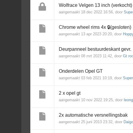
Wolfrace Velgen 13 inch (verkocht)
aangemaakt 18 dec 2022 16:56, door
Supe
Chrome wheel rims 4x 🔒(gesloten)
aangemaakt 13 apr 2023 20:20, door
Hopp
Deurpanneel bestuurdeskant gevr.
aangemaakt 08 mrt 2023 11:42, door
Gt ro
Onderdelen Opel GT
aangemaakt 03 feb 2021 10:19, door
Super
2 x opel gt
aangemaakt 10 nov 2022 19:25, door
leong
2x automatische versnellingsbak
aangemaakt 25 juni 2013 23:32, door
Daig