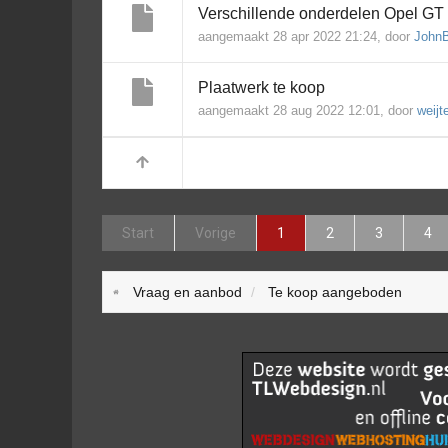
Verschillende onderdelen Opel GT
aangemaakt 28 apr 2022 21:24, door
John
Plaatwerk te koop
aangemaakt 28 aug 2022 12:01, door
weijt
Start
Vorige
1
2
3
4
Vraag en aanbod
Te koop aangeboden