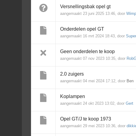
Versnellingsbak opel gt
aangemaakt 23 juni 2025 13:46, door
Wimp
Onderdelen opel GT
aangemaakt 16 mrt 2024 18:43, door
Super
Geen onderdelen te koop
aangemaakt 07 nov 2023 10:35, door
Rob
2.0 zuigers
aangemaakt 04 mei 2024 17:12, door
Ben
Koplampen
aangemaakt 24 okt 2023 13:02, door
Gert
Opel GT/J te koop 1973
aangemaakt 29 mei 2023 10:36, door
dikki