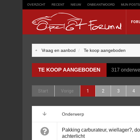
OVERZICHT
RECENT
NIEUW
ONBEANTWOORD
MIJN POSTS
FOR
Trefwoord
Vraag en aanbod
Te koop aangeboden
Zoeken op trefwoord:
TE KOOP AANGEBODEN
317 onderwe
Start
Vorige
1
2
3
4
Onderwerp
Pakking carburateur, wiellager?, d
achterlicht