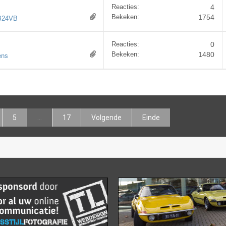
Reacties:
4
Bekeken:
1754
B24VB
Reacties:
0
Bekeken:
1480
ens
5
...
17
Volgende
Einde