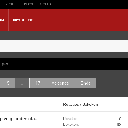
PROFIEL
INBOX
REGELS
UM
YOUTUBE
rpen
5
...
17
Volgende
Einde
Reacties / Bekeken
op velg, bodemplaat
Reacties:
0
Bekeken:
98