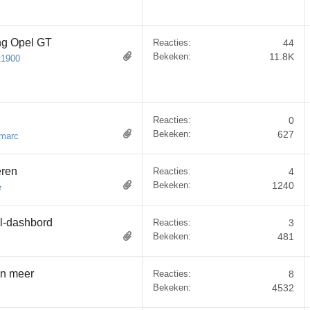
ng Opel GT
Reacties:
44
Bekeken:
11.8K
t1900
Reacties:
0
Bekeken:
627
marc
eren
Reacties:
4
Bekeken:
1240
e
l-dashbord
Reacties:
3
Bekeken:
481
en meer
Reacties:
8
Bekeken:
4532